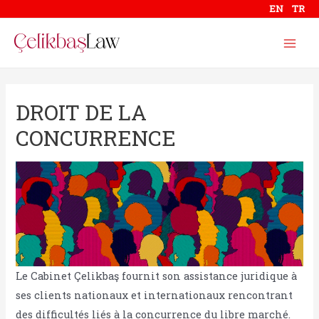
Aller
EN
TR
au
contenu
Mai
Men
DROIT DE LA
CONCURRENCE
Le Cabinet Çelikbaş fournit son assistance juridique à
ses clients nationaux et internationaux rencontrant
des difficultés liés à la concurrence du libre marché.